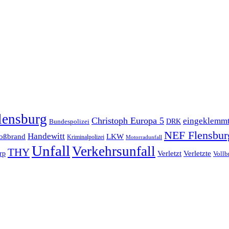
lensburg
Christoph Europa 5
eingeklemm
Bundespolizei
DRK
NEF Flensbur
Handewitt
oßbrand
LKW
Kriminalpolizei
Motorradunfall
Unfall
Verkehrsunfall
THY
rp
Verletzt
Verletzte
Vollb