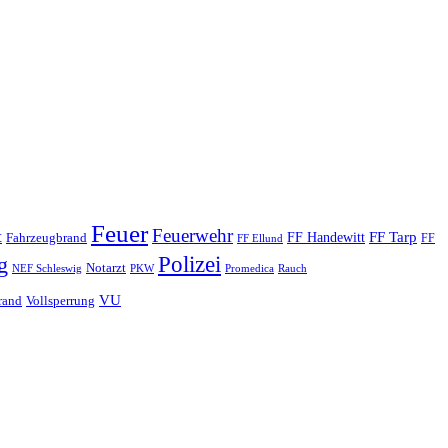
Feuer
Feuerwehr
t
FF Tarp
Fahrzeugbrand
FF Handewitt
FF
FF Ellund
Polizei
g
Notarzt
PKW
Promedica
NEF Schleswig
Rauch
VU
rand
Vollsperrung