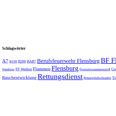
Schlagwörter
BF F
Berufsfeuerwehr Flensburg
A7
B200
BAB7
B199
Flensburg
Flammen
Gr
FF Weding
Frontalzusammenstoß
Wanderup
Rettungsdienst
Rauchentwicklung
Ta
Rettungshubschrauber