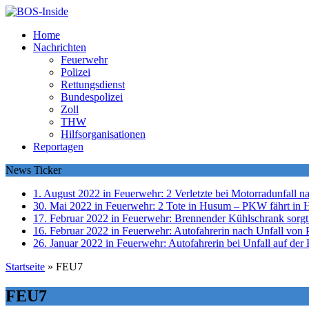
Home
Nachrichten
Feuerwehr
Polizei
Rettungsdienst
Bundespolizei
Zoll
THW
Hilfsorganisationen
Reportagen
News Ticker
1. August 2022 in Feuerwehr:
2 Verletzte bei Motorradunfall 
30. Mai 2022 in Feuerwehr:
2 Tote in Husum – PKW fährt in 
17. Februar 2022 in Feuerwehr:
Brennender Kühlschrank sorgt
16. Februar 2022 in Feuerwehr:
Autofahrerin nach Unfall von P
26. Januar 2022 in Feuerwehr:
Autofahrerin bei Unfall auf der 
Startseite
»
FEU7
FEU7