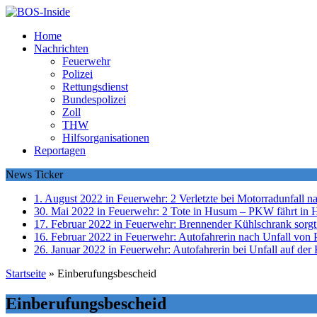
Home
Nachrichten
Feuerwehr
Polizei
Rettungsdienst
Bundespolizei
Zoll
THW
Hilfsorganisationen
Reportagen
News Ticker
1. August 2022 in Feuerwehr:
2 Verletzte bei Motorradunfall 
30. Mai 2022 in Feuerwehr:
2 Tote in Husum – PKW fährt in 
17. Februar 2022 in Feuerwehr:
Brennender Kühlschrank sorgt
16. Februar 2022 in Feuerwehr:
Autofahrerin nach Unfall von P
26. Januar 2022 in Feuerwehr:
Autofahrerin bei Unfall auf der 
Startseite
»
Einberufungsbescheid
Einberufungsbescheid