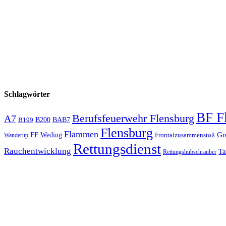
Schlagwörter
BF F
Berufsfeuerwehr Flensburg
A7
B200
BAB7
B199
Flensburg
Flammen
Gr
FF Weding
Frontalzusammenstoß
Wanderup
Rettungsdienst
Rauchentwicklung
Ta
Rettungshubschrauber