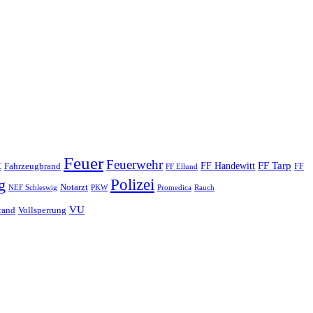
Feuer
Feuerwehr
t
FF Tarp
Fahrzeugbrand
FF Handewitt
FF
FF Ellund
Polizei
g
Notarzt
PKW
Promedica
NEF Schleswig
Rauch
VU
rand
Vollsperrung