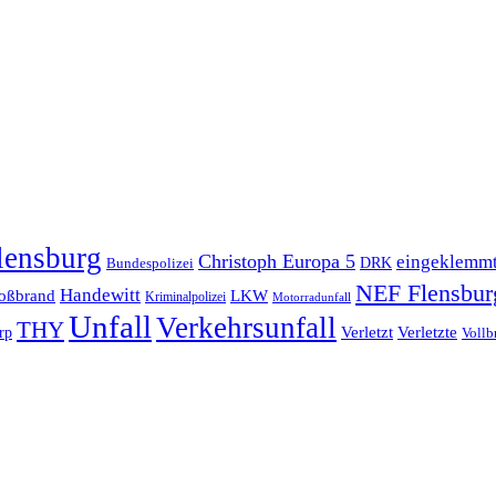
lensburg
Christoph Europa 5
eingeklemm
Bundespolizei
DRK
NEF Flensbur
Handewitt
oßbrand
LKW
Kriminalpolizei
Motorradunfall
Unfall
Verkehrsunfall
THY
rp
Verletzt
Verletzte
Vollb