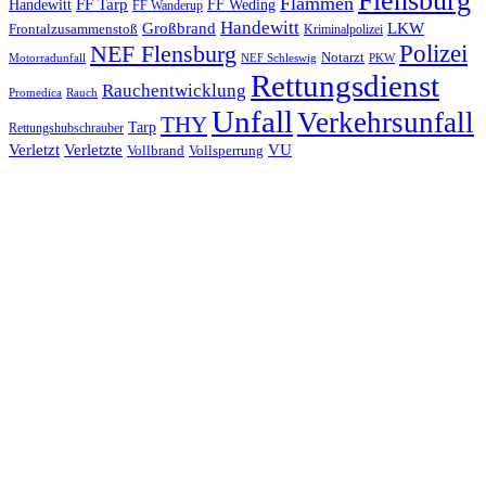
Flensburg
Flammen
FF Tarp
Handewitt
FF Weding
FF Wanderup
Handewitt
Großbrand
LKW
Frontalzusammenstoß
Kriminalpolizei
Polizei
NEF Flensburg
Notarzt
PKW
Motorradunfall
NEF Schleswig
Rettungsdienst
Rauchentwicklung
Promedica
Rauch
Unfall
Verkehrsunfall
THY
Tarp
Rettungshubschrauber
Verletzt
Verletzte
VU
Vollbrand
Vollsperrung