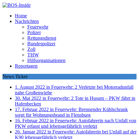
Home
Nachrichten
Feuerwehr
Polizei
Rettungsdienst
Bundespolizei
Zoll
THW
Hilfsorganisationen
Reportagen
News Ticker
1. August 2022 in Feuerwehr:
2 Verletzte bei Motorradunfall
nahe Großenwiehe
30. Mai 2022 in Feuerwehr:
2 Tote in Husum – PKW fährt in
Hafenbecken
17. Februar 2022 in Feuerwehr:
Brennender Kühlschrank
sorgt für Wohnungsbrand in Flensburg
16. Februar 2022 in Feuerwehr:
Autofahrerin nach Unfall von
PKW erfasst und lebensgefährlich verletzt
26. Januar 2022 in Feuerwehr:
Autofahrerin bei Unfall auf der
K90 lebensgefährlich verletzt