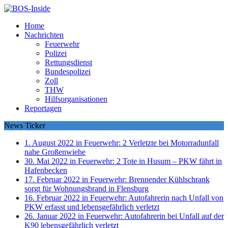
Home
Nachrichten
Feuerwehr
Polizei
Rettungsdienst
Bundespolizei
Zoll
THW
Hilfsorganisationen
Reportagen
News Ticker
1. August 2022 in Feuerwehr:
2 Verletzte bei Motorradunfall
nahe Großenwiehe
30. Mai 2022 in Feuerwehr:
2 Tote in Husum – PKW fährt in
Hafenbecken
17. Februar 2022 in Feuerwehr:
Brennender Kühlschrank
sorgt für Wohnungsbrand in Flensburg
16. Februar 2022 in Feuerwehr:
Autofahrerin nach Unfall von
PKW erfasst und lebensgefährlich verletzt
26. Januar 2022 in Feuerwehr:
Autofahrerin bei Unfall auf der
K90 lebensgefährlich verletzt