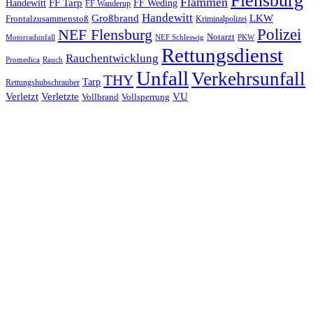
Flensburg
Flammen
FF Tarp
Handewitt
FF Weding
FF Wanderup
Handewitt
Großbrand
LKW
Frontalzusammenstoß
Kriminalpolizei
Polizei
NEF Flensburg
Notarzt
PKW
Motorradunfall
NEF Schleswig
Rettungsdienst
Rauchentwicklung
Promedica
Rauch
Unfall
Verkehrsunfall
THY
Tarp
Rettungshubschrauber
Verletzt
Verletzte
VU
Vollbrand
Vollsperrung