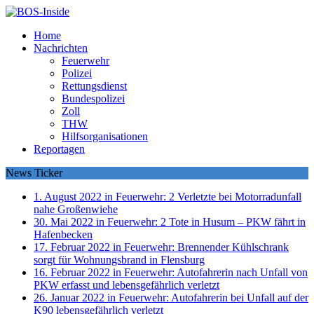
Home
Nachrichten
Feuerwehr
Polizei
Rettungsdienst
Bundespolizei
Zoll
THW
Hilfsorganisationen
Reportagen
News Ticker
1. August 2022 in Feuerwehr:
2 Verletzte bei Motorradunfall
nahe Großenwiehe
30. Mai 2022 in Feuerwehr:
2 Tote in Husum – PKW fährt in
Hafenbecken
17. Februar 2022 in Feuerwehr:
Brennender Kühlschrank
sorgt für Wohnungsbrand in Flensburg
16. Februar 2022 in Feuerwehr:
Autofahrerin nach Unfall von
PKW erfasst und lebensgefährlich verletzt
26. Januar 2022 in Feuerwehr:
Autofahrerin bei Unfall auf der
K90 lebensgefährlich verletzt