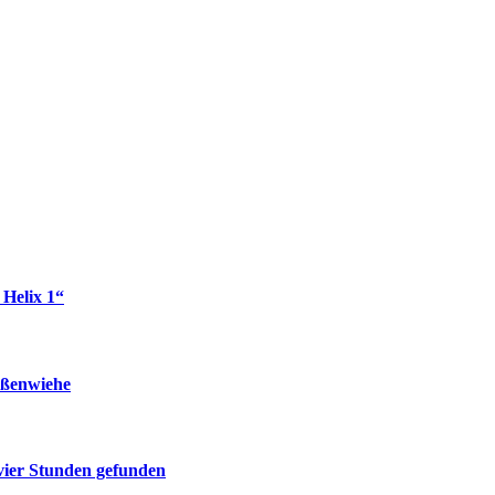
 Helix 1“
oßenwiehe
 vier Stunden gefunden