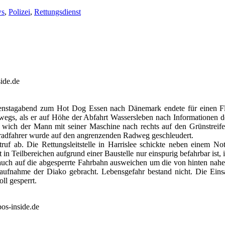
s
,
Polizei
,
Rettungsdienst
ide.de
ienstagabend zum Hot Dog Essen nach Dänemark endete für einen F
gs, als er auf Höhe der Abfahrt Wassersleben nach Informationen der
 wich der Mann mit seiner Maschine nach rechts auf den Grünstreifen
rradfahrer wurde auf den angrenzenden Radweg geschleudert.
ruf ab. Die Rettungsleitstelle in Harrislee schickte neben einem N
t in Teilbereichen aufgrund einer Baustelle nur einspurig befahrbar is
r auch auf die abgesperrte Fahrbahn ausweichen um die von hinten nah
taufnahme der Diako gebracht. Lebensgefahr bestand nicht. Die Eins
ll gesperrt.
os-inside.de