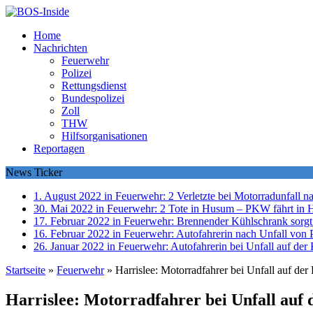
Home
Nachrichten
Feuerwehr
Polizei
Rettungsdienst
Bundespolizei
Zoll
THW
Hilfsorganisationen
Reportagen
News Ticker
1. August 2022 in Feuerwehr:
2 Verletzte bei Motorradunfall 
30. Mai 2022 in Feuerwehr:
2 Tote in Husum – PKW fährt in 
17. Februar 2022 in Feuerwehr:
Brennender Kühlschrank sorgt
16. Februar 2022 in Feuerwehr:
Autofahrerin nach Unfall von P
26. Januar 2022 in Feuerwehr:
Autofahrerin bei Unfall auf der 
Startseite
»
Feuerwehr
»
Harrislee: Motorradfahrer bei Unfall auf der
Harrislee: Motorradfahrer bei Unfall auf 