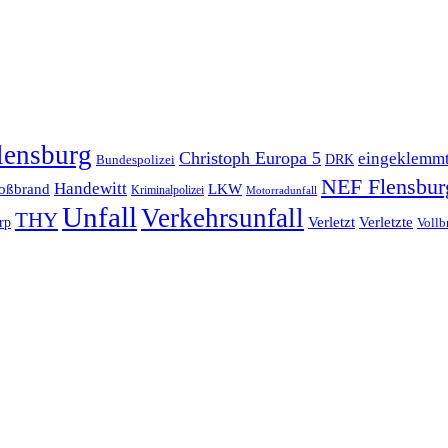
lensburg
Christoph Europa 5
eingeklemm
Bundespolizei
DRK
NEF Flensbur
Handewitt
oßbrand
LKW
Kriminalpolizei
Motorradunfall
Unfall
Verkehrsunfall
THY
rp
Verletzt
Verletzte
Vollb