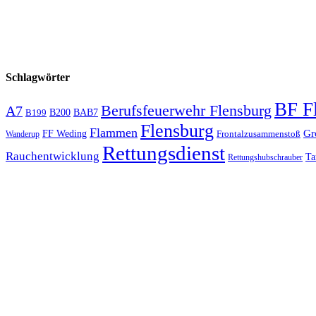
Schlagwörter
BF F
Berufsfeuerwehr Flensburg
A7
B200
BAB7
B199
Flensburg
Flammen
Gr
FF Weding
Frontalzusammenstoß
Wanderup
Rettungsdienst
Rauchentwicklung
Ta
Rettungshubschrauber