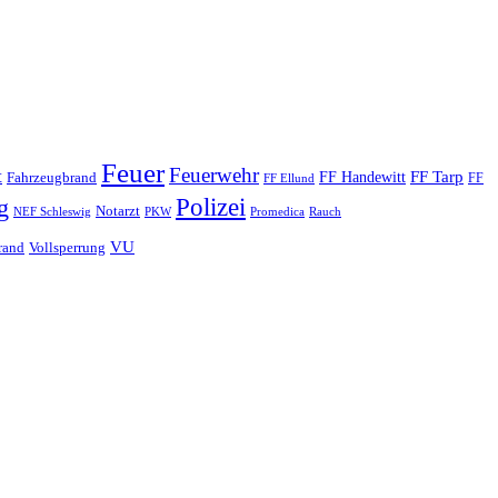
Feuer
Feuerwehr
t
FF Tarp
Fahrzeugbrand
FF Handewitt
FF
FF Ellund
Polizei
g
Notarzt
PKW
Promedica
NEF Schleswig
Rauch
VU
rand
Vollsperrung