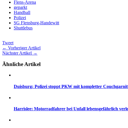
Flens-Arena
geparkt
Handball
Polizei
SG Flensburg-Handewitt
Shuttlebus
Tweet
← Vorheriger Artikel
Nächster Artikel →
Ähnliche Artikel
Duisburg: Polizei stoppt PKW mit kompletter Couchgarni
Harrislee: Motorradfahrer bei Unfall lebensgefährlich verle