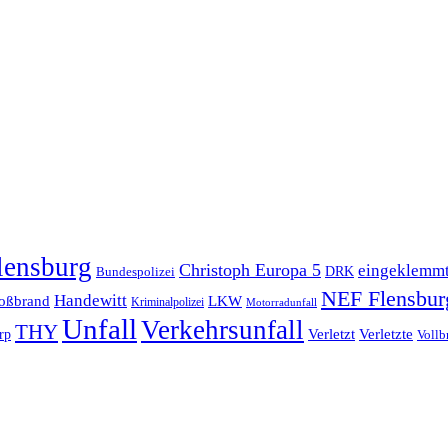
lensburg
Christoph Europa 5
eingeklemm
Bundespolizei
DRK
NEF Flensbur
Handewitt
oßbrand
LKW
Kriminalpolizei
Motorradunfall
Unfall
Verkehrsunfall
THY
rp
Verletzt
Verletzte
Vollb