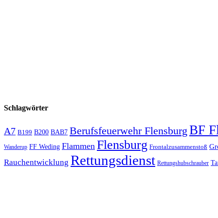
Schlagwörter
BF F
Berufsfeuerwehr Flensburg
A7
B200
BAB7
B199
Flensburg
Flammen
Gr
FF Weding
Frontalzusammenstoß
Wanderup
Rettungsdienst
Rauchentwicklung
Ta
Rettungshubschrauber