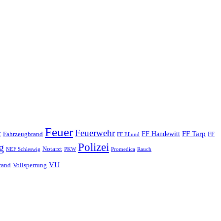
Feuer
Feuerwehr
t
FF Tarp
Fahrzeugbrand
FF Handewitt
FF
FF Ellund
Polizei
g
Notarzt
PKW
Promedica
NEF Schleswig
Rauch
VU
rand
Vollsperrung