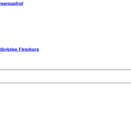
eugenaufruf
idirektion Flensburg