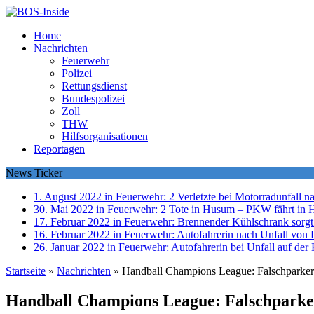
Home
Nachrichten
Feuerwehr
Polizei
Rettungsdienst
Bundespolizei
Zoll
THW
Hilfsorganisationen
Reportagen
News Ticker
1. August 2022 in Feuerwehr:
2 Verletzte bei Motorradunfall 
30. Mai 2022 in Feuerwehr:
2 Tote in Husum – PKW fährt in 
17. Februar 2022 in Feuerwehr:
Brennender Kühlschrank sorgt
16. Februar 2022 in Feuerwehr:
Autofahrerin nach Unfall von P
26. Januar 2022 in Feuerwehr:
Autofahrerin bei Unfall auf der 
Startseite
»
Nachrichten
»
Handball Champions League: Falschparkeri
Handball Champions League: Falschparker