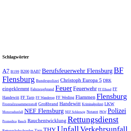
Schlagwörter
BF
Berufsfeuerwehr Flensburg
A7
B200
BAB7
B199
Flensburg
Christoph Europa 5
Bundespolizei
DRK
Feuer
Feuerwehr
eingeklemmt
Fahrzeugbrand
FF
FF Ellund
Flensburg
Flammen
FF Tarp
Handewitt
FF Weding
FF Wanderup
Handewitt
Großbrand
LKW
Frontalzusammenstoß
Kriminalpolizei
Polizei
NEF Flensburg
Notarzt
PKW
Motorradunfall
NEF Schleswig
Rettungsdienst
Rauchentwicklung
Promedica
Rauch
Unfall
Verkehrsunfall
THY
Tarp
Rettungshubschrauber