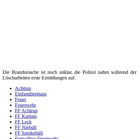
Die Brandursache ist noch unklar, die Polizei nahm während der
Löscharbeiten erste Ermittlungen auf.
Achtrup
Einfamilienhaus
Feuer
Feuerwehr
FF Achtrup
FF Karlum
FF Leck
FF Niebüll
FF Sprakebüll
Freiwillige Feuerwehr