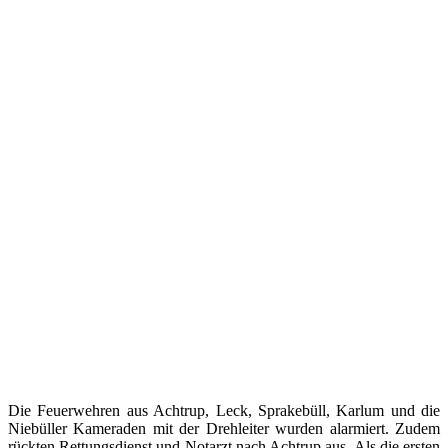
Die Feuerwehren aus Achtrup, Leck, Sprakebüll, Karlum und die
Niebüller Kameraden mit der Drehleiter wurden alarmiert. Zudem
rückten Rettungsdienst und Notarzt nach Achtrup aus. Als die ersten