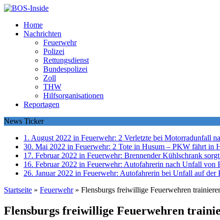
Home
Nachrichten
Feuerwehr
Polizei
Rettungsdienst
Bundespolizei
Zoll
THW
Hilfsorganisationen
Reportagen
News Ticker
1. August 2022 in Feuerwehr:
2 Verletzte bei Motorradunfall 
30. Mai 2022 in Feuerwehr:
2 Tote in Husum – PKW fährt in 
17. Februar 2022 in Feuerwehr:
Brennender Kühlschrank sorgt
16. Februar 2022 in Feuerwehr:
Autofahrerin nach Unfall von P
26. Januar 2022 in Feuerwehr:
Autofahrerin bei Unfall auf der 
Startseite
»
Feuerwehr
»
Flensburgs freiwillige Feuerwehren trainieren
Flensburgs freiwillige Feuerwehren trainie