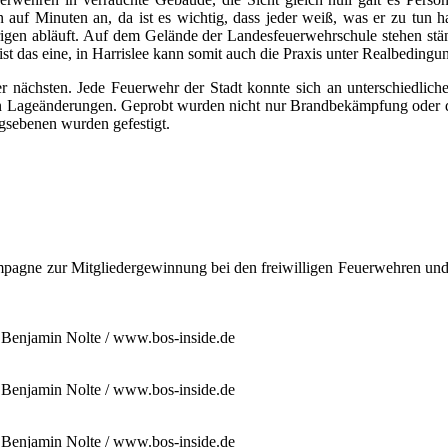
 auf Minuten an, da ist es wichtig, dass jeder weiß, was er zu tun h
gen abläuft. Auf dem Gelände der Landesfeuerwehrschule stehen stän
t das eine, in Harrislee kann somit auch die Praxis unter Realbeding
ächsten. Jede Feuerwehr der Stadt konnte sich an unterschiedlichen Sz
gen Lageänderungen. Geprobt wurden nicht nur Brandbekämpfung oder di
gsebenen wurden gefestigt.
pagne zur Mitgliedergewinnung bei den freiwilligen Feuerwehren und
: Benjamin Nolte / www.bos-inside.de
: Benjamin Nolte / www.bos-inside.de
: Benjamin Nolte / www.bos-inside.de