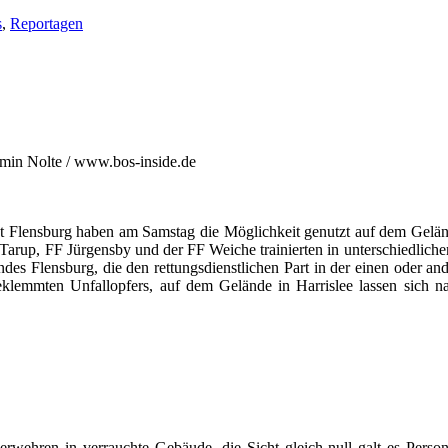
s
,
Reportagen
amin Nolte / www.bos-inside.de
dt Flensburg haben am Samstag die Möglichkeit genutzt auf dem Geländ
arup, FF Jürgensby und der FF Weiche trainierten in unterschiedliche
des Flensburg, die den rettungsdienstlichen Part in der einen oder
klemmten Unfallopfers, auf dem Gelände in Harrislee lassen sich na
rwehren in verrauchte Gebäude, die Sicht gleich null galt es Perso