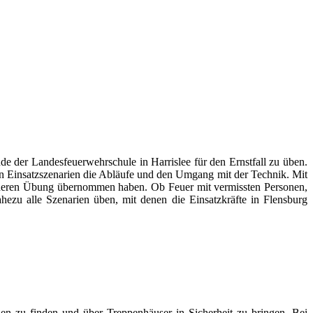
e der Landesfeuerwehrschule in Harrislee für den Ernstfall zu üben.
n Einsatzszenarien die Abläufe und den Umgang mit der Technik. Mit
 anderen Übung übernommen haben. Ob Feuer mit vermissten Personen,
hezu alle Szenarien üben, mit denen die Einsatzkräfte in Flensburg
nen zu finden und über Treppenhäuser in Sicherheit zu bringen. Bei