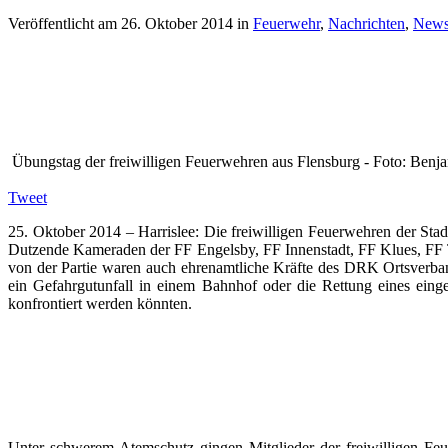
Veröffentlicht am
26. Oktober 2014
in
Feuerwehr
,
Nachrichten
,
New
Übungstag der freiwilligen Feuerwehren aus Flensburg - Foto: Benj
Tweet
25. Oktober 2014 – Harrislee: Die freiwilligen Feuerwehren der Sta
Dutzende Kameraden der FF Engelsby, FF Innenstadt, FF Klues, FF T
von der Partie waren auch ehrenamtliche Kräfte des DRK Ortsverban
ein Gefahrgutunfall in einem Bahnhof oder die Rettung eines einge
konfrontiert werden könnten.
Unter schwerem Atemschutz gingen Mitglieder der freiwilligen Feue