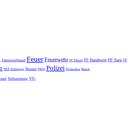
Feuer
Feuerwehr
t
FF Tarp
Fahrzeugbrand
FF Handewitt
FF
FF Ellund
Polizei
g
Notarzt
PKW
Promedica
NEF Schleswig
Rauch
VU
rand
Vollsperrung