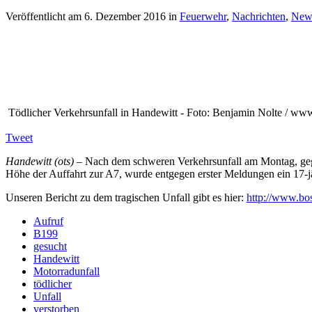
Veröffentlicht am
6. Dezember 2016
in
Feuerwehr
,
Nachrichten
,
New
Tödlicher Verkehrsunfall in Handewitt - Foto: Benjamin Nolte / www
Tweet
Handewitt (ots)
– Nach dem schweren Verkehrsunfall am Montag, geg
Höhe der Auffahrt zur A7, wurde entgegen erster Meldungen ein 17-jäh
Unseren Bericht zu dem tragischen Unfall gibt es hier:
http://www.bos
Aufruf
B199
gesucht
Handewitt
Motorradunfall
tödlicher
Unfall
verstorben