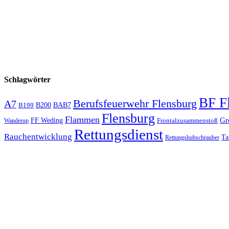
Schlagwörter
BF F
Berufsfeuerwehr Flensburg
A7
B200
BAB7
B199
Flensburg
Flammen
Gr
FF Weding
Frontalzusammenstoß
Wanderup
Rettungsdienst
Rauchentwicklung
Ta
Rettungshubschrauber