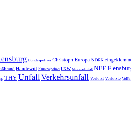
lensburg
Christoph Europa 5
eingeklemm
Bundespolizei
DRK
NEF Flensbur
Handewitt
oßbrand
LKW
Kriminalpolizei
Motorradunfall
Unfall
Verkehrsunfall
THY
rp
Verletzt
Verletzte
Vollb