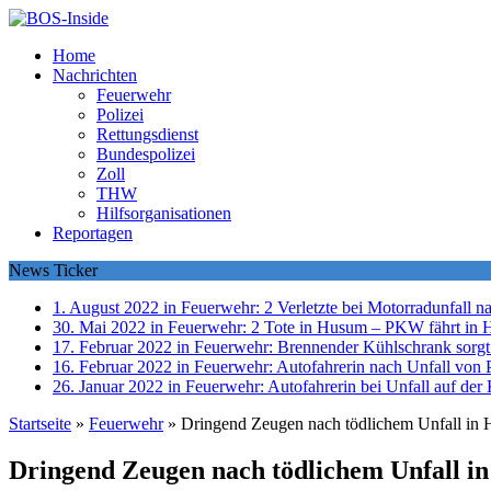
Home
Nachrichten
Feuerwehr
Polizei
Rettungsdienst
Bundespolizei
Zoll
THW
Hilfsorganisationen
Reportagen
News Ticker
1. August 2022 in Feuerwehr:
2 Verletzte bei Motorradunfall 
30. Mai 2022 in Feuerwehr:
2 Tote in Husum – PKW fährt in 
17. Februar 2022 in Feuerwehr:
Brennender Kühlschrank sorgt
16. Februar 2022 in Feuerwehr:
Autofahrerin nach Unfall von P
26. Januar 2022 in Feuerwehr:
Autofahrerin bei Unfall auf der 
Startseite
»
Feuerwehr
»
Dringend Zeugen nach tödlichem Unfall in 
Dringend Zeugen nach tödlichem Unfall in