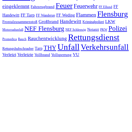
Feuer
Feuerwehr
eingeklemmt
Fahrzeugbrand
FF
FF Ellund
Flensburg
Flammen
FF Tarp
Handewitt
FF Weding
FF Wanderup
Handewitt
Großbrand
LKW
Frontalzusammenstoß
Kriminalpolizei
Polizei
NEF Flensburg
Notarzt
PKW
Motorradunfall
NEF Schleswig
Rettungsdienst
Rauchentwicklung
Promedica
Rauch
Unfall
Verkehrsunfall
THY
Tarp
Rettungshubschrauber
Verletzt
Verletzte
VU
Vollbrand
Vollsperrung