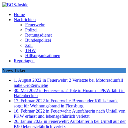
Home
Nachrichten
Feuerwehr
Polizei
Rettungsdienst
Bundespolizei
Zoll
THW
Hilfsorganisationen
Reportagen
News Ticker
1. August 2022 in Feuerwehr:
2 Verletzte bei Motorradunfall
nahe Großenwiehe
30. Mai 2022 in Feuerwehr:
2 Tote in Husum – PKW fährt in
Hafenbecken
17. Februar 2022 in Feuerwehr:
Brennender Kühlschrank
sorgt für Wohnungsbrand in Flensburg
16. Februar 2022 in Feuerwehr:
Autofahrerin nach Unfall von
PKW erfasst und lebensgefährlich verletzt
26. Januar 2022 in Feuerwehr:
Autofahrerin bei Unfall auf der
K90 lebensgefährlich verletzt