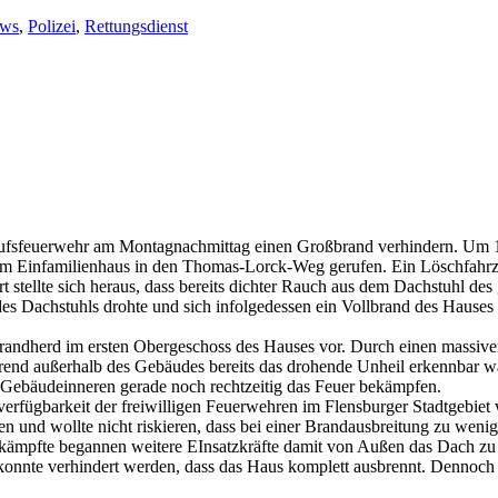
ws
,
Polizei
,
Rettungsdienst
erufsfeuerwehr am Montagnachmittag einen Großbrand verhindern. Um 
nem Einfamilienhaus in den Thomas-Lorck-Weg gerufen. Ein Löschfahrz
t stellte sich heraus, dass bereits dichter Rauch aus dem Dachstuhl de
es Dachstuhls drohte und sich infolgedessen ein Vollbrand des Hauses 
 Brandherd im ersten Obergeschoss des Hauses vor. Durch einen massiv
nd außerhalb des Gebäudes bereits das drohende Unheil erkennbar wa
 Gebäudeinneren gerade noch rechtzeitig das Feuer bekämpfen.
rfügbarkeit der freiwilligen Feuerwehren im Flensburger Stadtgebiet 
 und wollte nicht riskieren, dass bei einer Brandausbreitung zu wenig 
ämpfte begannen weitere EInsatzkräfte damit von Außen das Dach zu ö
konnte verhindert werden, dass das Haus komplett ausbrennt. Dennoch