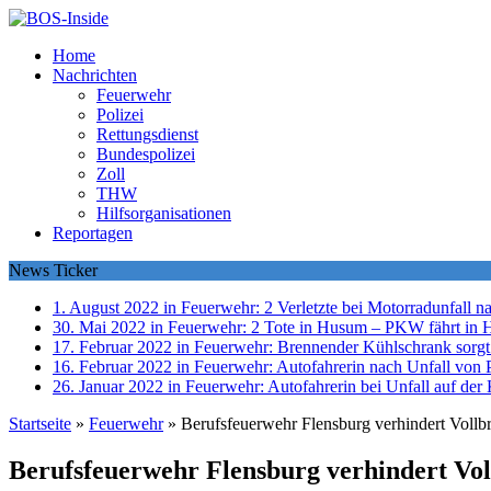
Home
Nachrichten
Feuerwehr
Polizei
Rettungsdienst
Bundespolizei
Zoll
THW
Hilfsorganisationen
Reportagen
News Ticker
1. August 2022 in Feuerwehr:
2 Verletzte bei Motorradunfall 
30. Mai 2022 in Feuerwehr:
2 Tote in Husum – PKW fährt in 
17. Februar 2022 in Feuerwehr:
Brennender Kühlschrank sorgt
16. Februar 2022 in Feuerwehr:
Autofahrerin nach Unfall von P
26. Januar 2022 in Feuerwehr:
Autofahrerin bei Unfall auf der 
Startseite
»
Feuerwehr
»
Berufsfeuerwehr Flensburg verhindert Voll
Berufsfeuerwehr Flensburg verhindert Vo