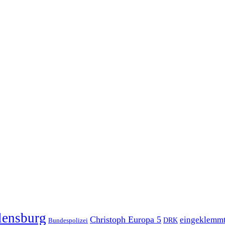
lensburg
Christoph Europa 5
eingeklemm
Bundespolizei
DRK