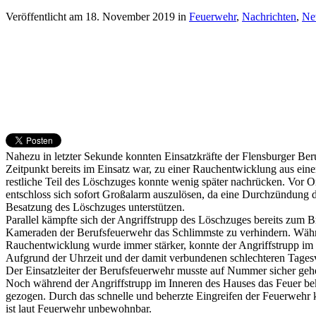
Veröffentlicht am
18. November 2019
in
Feuerwehr
,
Nachrichten
,
Ne
Nahezu in letzter Sekunde konnten Einsatzkräfte der Flensburger B
Zeitpunkt bereits im Einsatz war, zu einer Rauchentwicklung aus ei
restliche Teil des Löschzuges konnte wenig später nachrücken. Vor Or
entschloss sich sofort Großalarm auszulösen, da eine Durchzündung d
Besatzung des Löschzuges unterstützen.
Parallel kämpfte sich der Angriffstrupp des Löschzuges bereits zum
Kameraden der Berufsfeuerwehr das Schlimmste zu verhindern. Währe
Rauchentwicklung wurde immer stärker, konnte der Angriffstrupp im
Aufgrund der Uhrzeit und der damit verbundenen schlechteren Tagesve
Der Einsatzleiter der Berufsfeuerwehr musste auf Nummer sicher gehen
Noch während der Angriffstrupp im Inneren des Hauses das Feuer bek
gezogen. Durch das schnelle und beherzte Eingreifen der Feuerwehr 
ist laut Feuerwehr unbewohnbar.