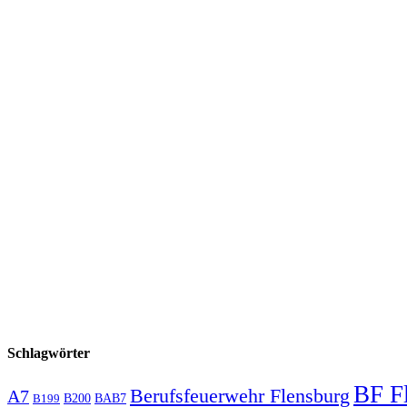
Schlagwörter
BF F
Berufsfeuerwehr Flensburg
A7
B200
BAB7
B199