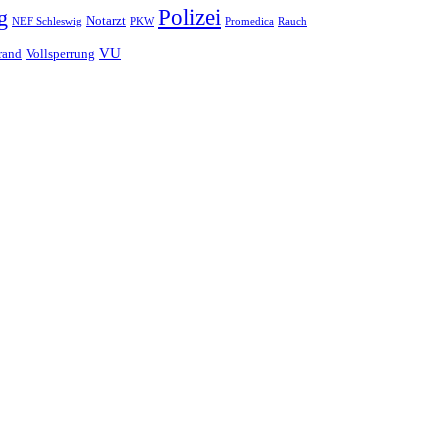
Polizei
g
Notarzt
PKW
Promedica
NEF Schleswig
Rauch
VU
rand
Vollsperrung