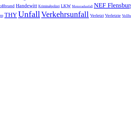
NEF Flensbur
Handewitt
oßbrand
LKW
Kriminalpolizei
Motorradunfall
Unfall
Verkehrsunfall
THY
rp
Verletzt
Verletzte
Vollb