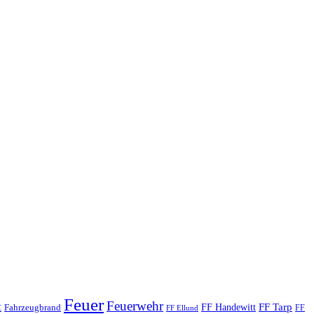
Feuer
Feuerwehr
t
FF Tarp
Fahrzeugbrand
FF Handewitt
FF
FF Ellund